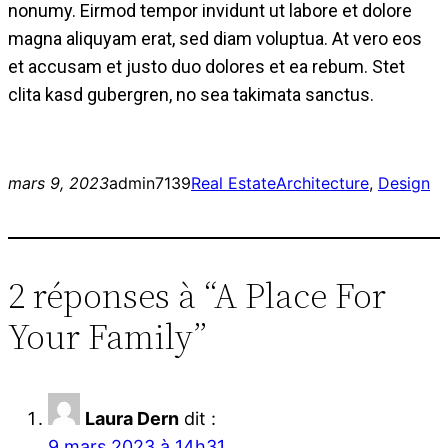
nonumy. Eirmod tempor invidunt ut labore et dolore
magna aliquyam erat, sed diam voluptua. At vero eos
et accusam et justo duo dolores et ea rebum. Stet
clita kasd gubergren, no sea takimata sanctus.
mars 9, 2023
admin7139
Real Estate
Architecture
, 
Design
2 réponses à “A Place For
Your Family”
Laura Dern
dit :
9 mars 2023 à 14h31